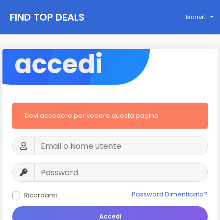
FIND TOP DEALS
Iscriviti
accedi
Devi accedere per vedere questa pagina
Password Dimenticata?
Ricordami
Accedi