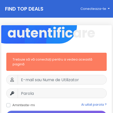
FIND TOP DEALS
Conecteaza-te
autentificare
Trebuie să vă conectați pentru a vedea această
pagină
Ai uitat parola ?
Aminteste-mi