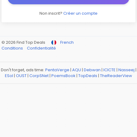
Non inscrit?
Créer un compte
© 2026 Find Top Deals
French
Conditions
Confidentialité
Don't forget, ads time:
PentaVerge
|
AQU
|
Debwan
|
ICICTE
|
Nasseej
|
ESol
|
OUST
|
CorpSNet
|
PoemsBook
|
TopDeals
|
TheReaderView