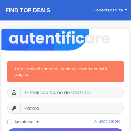
FIND TOP DEALS
Conecteaza-te
autentificare
Trebuie să vă conectați pentru a vedea această
pagină
Ai uitat parola ?
Aminteste-mi