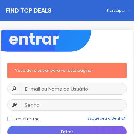
FIND TOP DEALS
Participar
entrar
Você deve entrar para ver esta página
Esqueceu a Senha?
Lembrar-me
Entrar