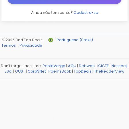
Ainda não tem conta?
Cadastre-se
© 2026 Find Top Deals
Portuguese (Brazil)
Termos
Privacidade
Don't forget, ads time:
PentaVerge
|
AQU
|
Debwan
|
ICICTE
|
Nasseej
|
ESol
|
OUST
|
CorpSNet
|
PoemsBook
|
TopDeals
|
TheReaderView